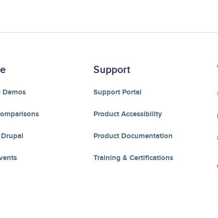
re
Support
e Demos
Support Portal
Comparisons
Product Accessibility
 Drupal
Product Documentation
vents
Training & Certifications