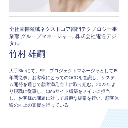
全社直轄領域ネクストコア部門テクノロジー事
業部 グループマネージャー
株式会社電通デジ
タル
竹村 雄嗣
大手
SIer
にて、
SE
、プロジェクトマネージャとして
15
年間従事。
お客様にとっての
QCD
を意識し、システ
ム開発を通じて顧客満足向上に取り組む。
2022
年よ
り現職に従事し、
CMS
サイト構築をメインに担当
し、
お客様の課題に対して最適な提案を行い、顧客体
験の向上の支援を行っている。