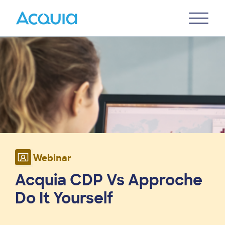
Skip
Primary
to
U
Menu
main
Image
content
Webinar
Acquia CDP Vs Approche
Do It Yourself