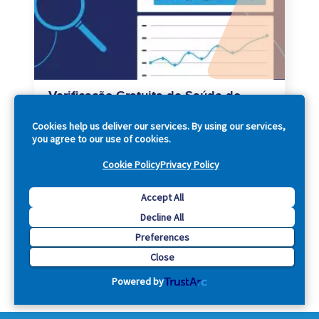
Verificação Gratuita de Saúde do
Website pela Acquia Web Governance
Cookies help us deliver our services. By using our services,
Descubra como seu site se comporta nas
you agree to our use of cookies.
áreas que mais impactam a experiência do
usuário.
Cookie Policy
Privacy Policy
Accept All
Decline All
Preferences
Close
Powered by