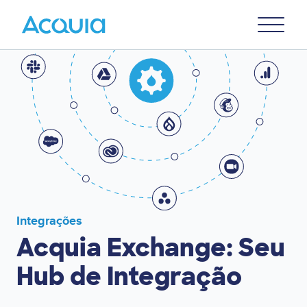
Skip
Primary
to
U
Menu
main
content
Integrações
Acquia Exchange: Seu
Hub de Integração