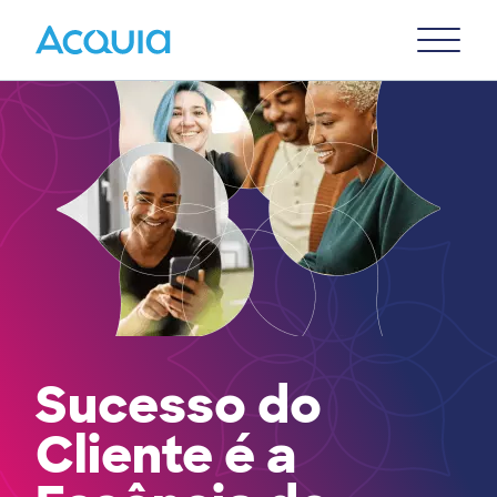
Skip
Primary
to
U
Menu
main
content
Sucesso do
Cliente é a