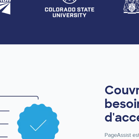
Couvr
besoi
d'acce
PageAssist es