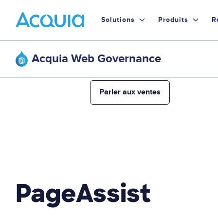
Skip
Primary
to
Solutions
Produits
R
main
Menu
content
Acquia Web Governance
Parler aux ventes
PageAssist