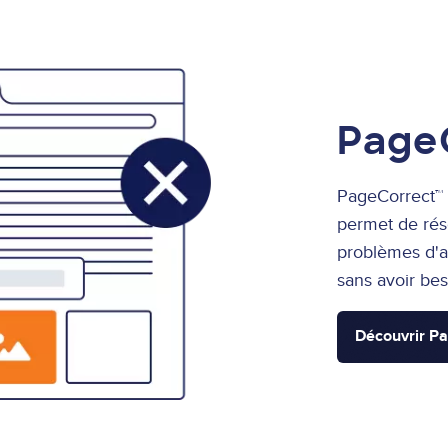
Page
PageCorrect™ e
permet de rés
problèmes d'as
sans avoir be
Découvrir P