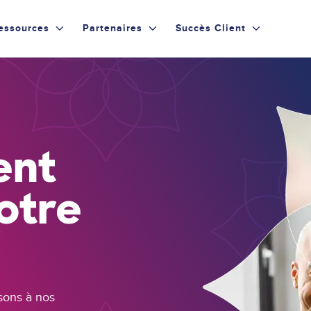
essources
Partenaires
Succès Client
ent
otre
isons à nos