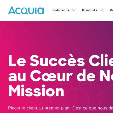
Skip
Primary
to
Solutions
Produits
R
main
Menu
content
Le Succès Cli
au Cœur de N
Mission
Placer le client au premier plan. C'est ce que nous d