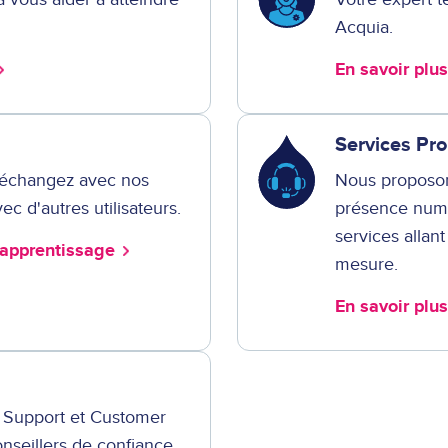
Acquia.
En savoir plu
Services Pr
, échangez avec nos
Nous proposon
c d'autres utilisateurs.
présence num
services allan
d'apprentissage
mesure.
En savoir plu
s Support et Customer
nseillers de confiance