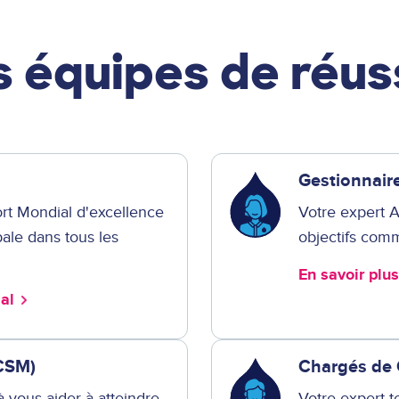
 équipes de réuss
Gestionnair
ort Mondial d'excellence
Votre expert 
bale dans tous les
objectifs com
En savoir plu
ial
CSM)
Chargés de
à vous aider à atteindre
Votre expert t