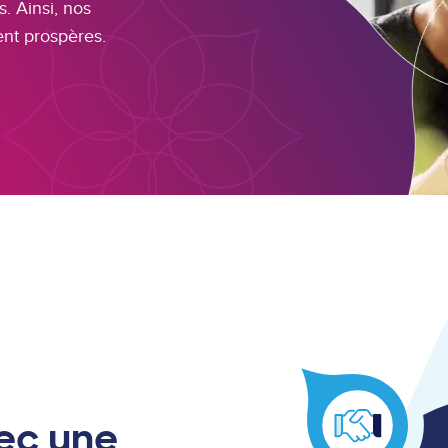
s. Ainsi, nos
ent prospères.
ec une