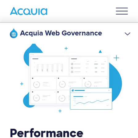
Skip
Primary
to
U
Menu
main
content
Acquia Web Governance
Performance