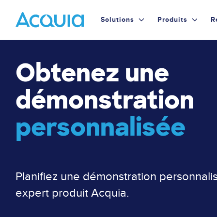
Skip
Primary
to
Solutions
Produits
R
main
Menu
content
Obtenez une
démonstration
personnalisée
Planifiez une démonstration personnali
expert produit Acquia.