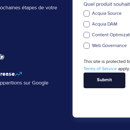
Quel produit souhait
prochaines étapes de votre
Acquia Source
Acquia DAM
Content Optimizat
Web Governance
This site is protecte
Terms of Service
apply.
crease
apparitions sur Google