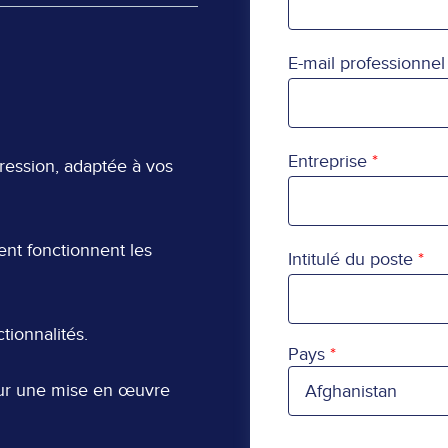
E-mail professionnel
Entreprise
ession, adaptée à vos
nt fonctionnent les
Intitulé du poste
tionnalités.
Pays
Pays
our une mise en œuvre