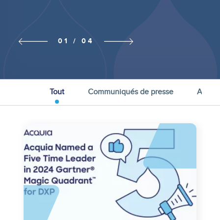
Previous
Next slide
01 / 04
slide
Tout
Communiqués de presse
Acquia
Image