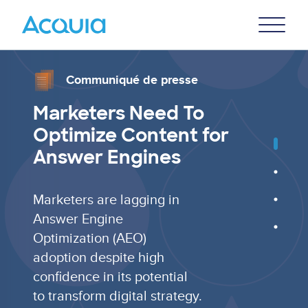
Skip
Primary
to
U
Menu
main
content
Communiqué de presse
Marketers Need To
Optimize Content for
Answer Engines
Marketers are lagging in
Answer Engine
Optimization (AEO)
adoption despite high
confidence in its potential
to transform digital strategy.