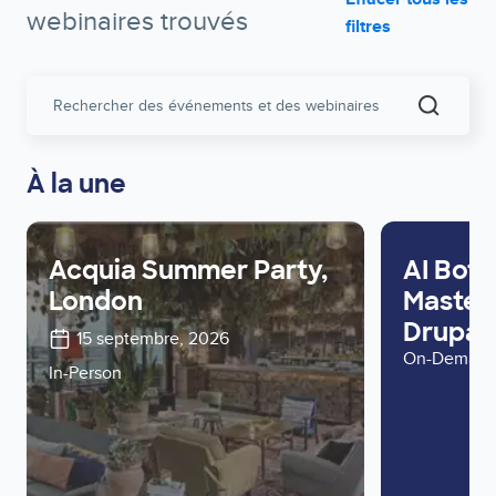
webinaires trouvés
filtres
Search
Events
and
Webinar
À la une
Acquia Summer Party,
AI Bots
London
Master 
Drupal 
15 septembre, 2026
On-Deman
In-Person