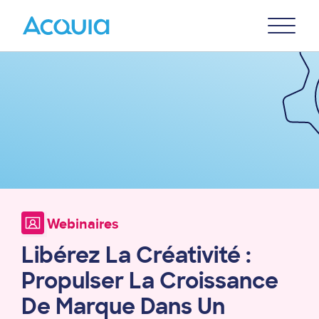
Skip
Primary
to
U
Menu
main
Image
content
Webinaires
Libérez La Créativité :
Propulser La Croissance
De Marque Dans Un