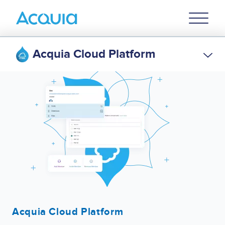
Skip
Primary
to
U
Menu
main
content
Acquia Cloud Platform
Acquia Cloud Platform