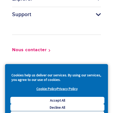
Support
Footer
Nous contacter
So
Cookies help us deliver our services. By using our services,
you agree to our use of cookies.
Cookie Policy
Privacy Policy
Copyright © 2026 Acquia, Inc. All Rights Reserved.
Accept All
Decline All
Drupal is a registered trademark of Dries Buytaert.