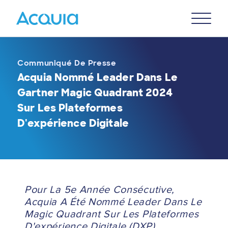
Skip
Primary
to
U
Menu
main
content
Communiqué De Presse
Acquia Nommé Leader Dans Le
Gartner Magic Quadrant 2024
Sur Les Plateformes
D'expérience Digitale
Pour La 5e Année Consécutive,
Acquia A Été Nommé Leader Dans Le
Magic Quadrant Sur Les Plateformes
D'expérience Digitale (DXP).