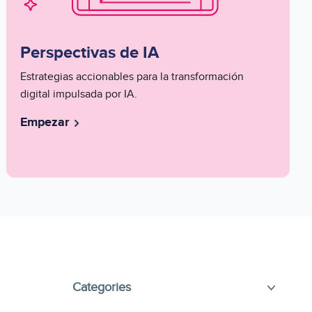
Perspectivas de IA
Series
Estrategias accionables para la transformación
Description
digital impulsada por IA.
Short
Empezar
Select
the