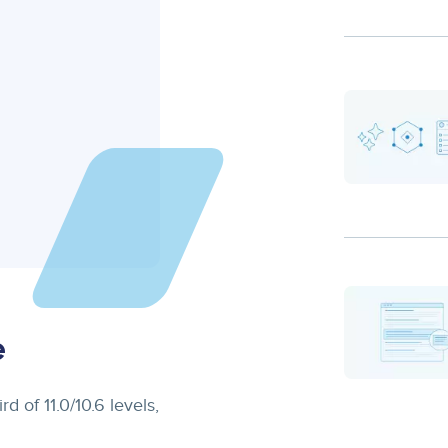
Display
Image
Display
Image
e
d of 11.0/10.6 levels,