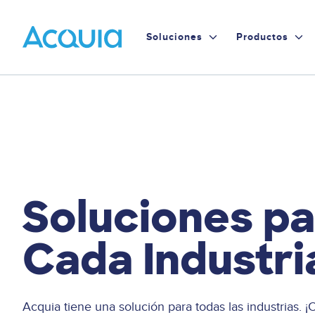
Skip
to
Primary
Soluciones
Productos
main
content
Menu
Soluciones pa
Cada Industri
Acquia tiene una solución para todas las industrias. 