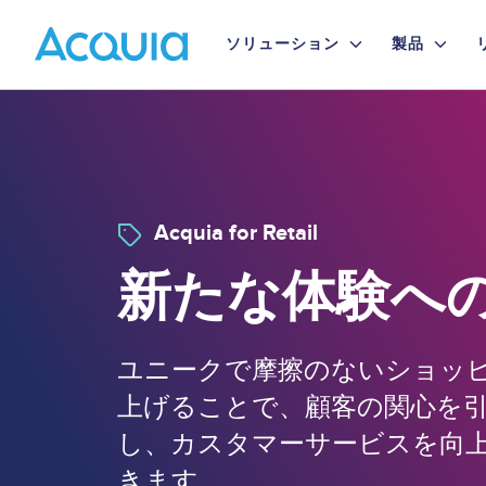
Skip
Primary
to
ソリューション
製品
main
Menu
content
Acquia for Retail
Image
新たな体験へ
ユニークで摩擦のないショッ
上げることで、顧客の関心を
し、カスタマーサービスを向
きます。