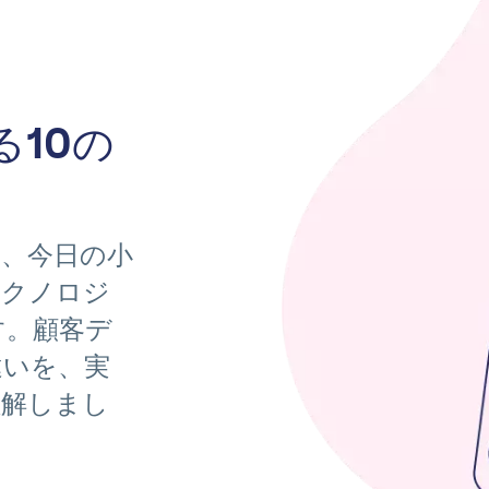
る10の
と、今日の小
テクノロジ
す。顧客デ
違いを、実
理解しまし