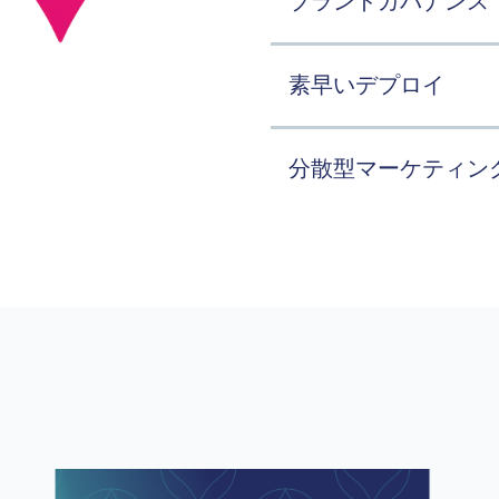
ブランドガバナンス
複数のデジタル環境にまたがるブランド資産を一元管理し、一貫したブ
素早いデプロイ
スピード、品質、柔軟性を備えたリテールおよびコマースサイトのポートフォリオを立ち上げましょう。単
分散型マーケティン
ランディングページ、Eメールテンプレート、商品広告などのマーケティングキャンペー