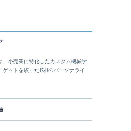
グ
は、小売業に特化したカスタム機械学
ゲットを絞った1対1のパーソナライ
信
ライズされた体験を提供し、買い物客の生涯顧客ロイヤルティを高めます