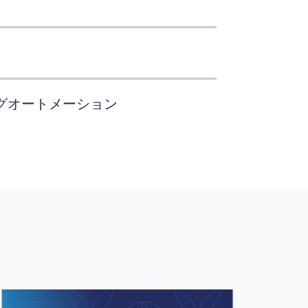
ランド体験を維持
一の統合された安全なプラットフォームで管理
グオートメーション
ンを作成・管理し、顧客のニーズを予測するカスタマージャーニーを設計