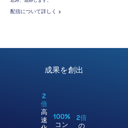
込み、追跡します。
配信について詳しく
成果を創出
2
倍
高
100%
2倍
速
コン
の
化