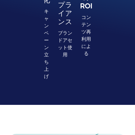
プラ
ROI
キ
イア
コン
ャ
ンス
テン
ン
ツ再
ペ
ブラン
利用
ー
ドアセ
によ
ン
ット使
る
立
用
ち
上
げ