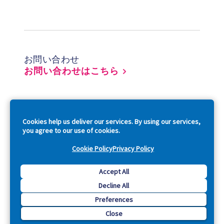
Footer
お問い合わせ
お問い合わせはこちら
So
Cookies help us deliver our services. By using our services,
you agree to our use of cookies.
Cookie Policy
Privacy Policy
Copyright © 2026 Acquia, Inc. All Rights Reserved.
Accept All
Decline All
Drupal is a registered trademark of Dries Buytaert.
Preferences
Close