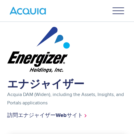
Skip
Primary
to
U
Menu
main
content
Image
エナジャイザー
Acquia DAM (Widen), including the Assets, Insights, and
Portals applications
訪問エナジャイザーWebサイト