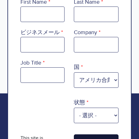
First Name
Last Name
ビジネスメール
Company
Country
Job Title
国
状態
This site is