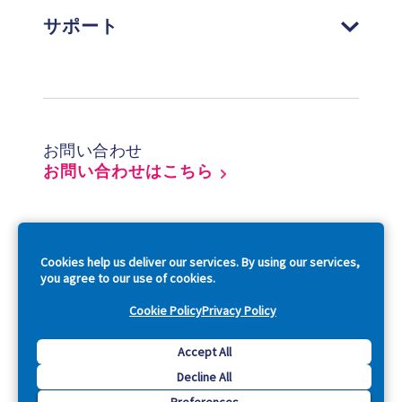
サポート
Footer
お問い合わせ
お問い合わせはこちら
So
Cookies help us deliver our services. By using our services,
you agree to our use of cookies.
Cookie Policy
Privacy Policy
Copyright © 2026 Acquia, Inc. All Rights Reserved.
Accept All
Decline All
Drupal is a registered trademark of Dries Buytaert.
Preferences