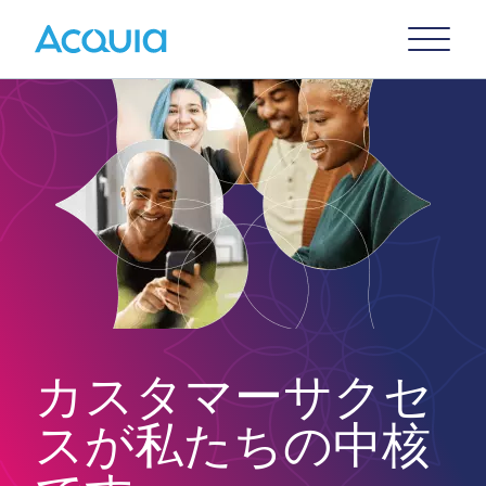
Skip
Primary
to
U
Menu
main
content
カスタマーサクセ
スが私たちの中核