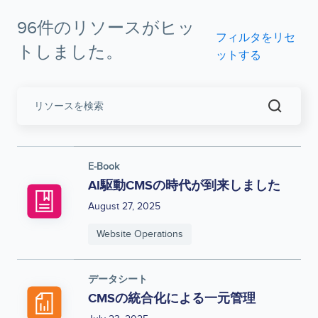
96件のリソースがヒッ
フィルタをリセ
トしました。
ットする
リ
ソ
ー
ス
を
E-Book
検
AI駆動CMSの時代が到来しました
索
August 27, 2025
Website Operations
データシート
CMSの統合化による一元管理