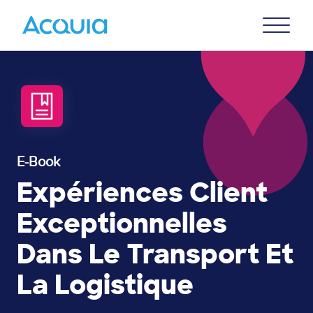
Skip
Primary
to
U
Menu
main
content
E-Book
Expériences Client
Exceptionnelles
Dans Le Transport Et
La Logistique