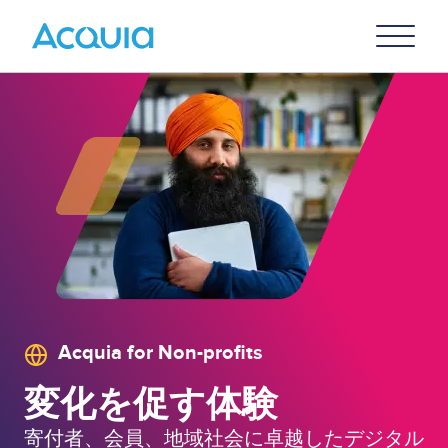
Skip
Primary
to
U
Menu
main
content
Acquia for Non-profits
Image
変化を促す体験
寄付者、会員、地域社会に卓越したデジタル