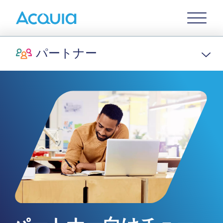
Skip
Primary
to
U
Menu
main
content
パートナー