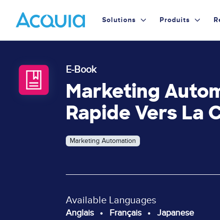
Skip
Primary
to
Solutions
Produits
R
main
Menu
content
E-Book
Marketing Automa
Rapide Vers La 
Marketing Automation
Available Languages
Anglais
Français
Japanese