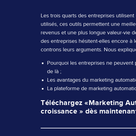
Page
Les trois quarts des entreprises utilise
Content
utilisés, ces outils permettent une meil
revenus et une plus longue valeur-vie d
des entreprises hésitent-elles encore à 
controns leurs arguments. Nous expliqu
Pourquoi les entreprises ne peuvent p
de là ;
Les avantages du marketing automat
La plateforme de marketing automatio
Téléchargez «Marketing Auto
croissance » dès maintenan