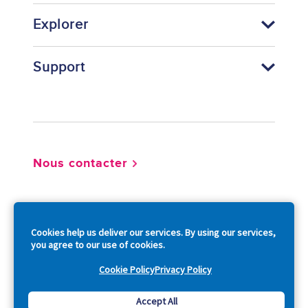
Explorer
Support
Footer
Nous contacter
So
Cookies help us deliver our services. By using our services,
you agree to our use of cookies.
Cookie Policy
Privacy Policy
Copyright © 2026 Acquia, Inc. All Rights Reserved.
Accept All