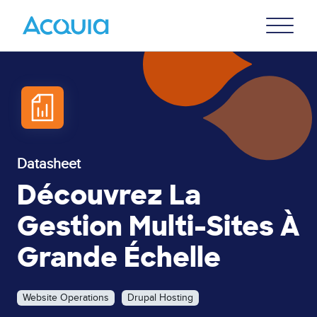
Skip
Primary
to
U
Menu
main
content
Datasheet
Découvrez La
Gestion Multi-Sites À
Grande Échelle
Website Operations
Drupal Hosting