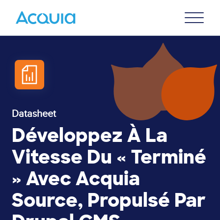
Skip
Primary
to
U
Menu
main
content
Datasheet
Développez À La
Vitesse Du « Terminé
» Avec Acquia
Source, Propulsé Par