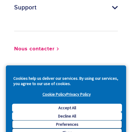
Support
Footer
Nous contacter
So
Cookies help us deliver our services. By using our services,
you agree to our use of cookies.
Cookie Policy
Privacy Policy
Copyright © 2026 Acquia, Inc. All Rights Reserved.
Accept All
Decline All
Drupal is a registered trademark of Dries Buytaert.
Preferences