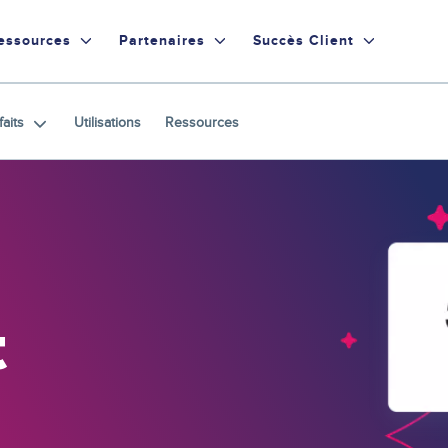
essources
Partenaires
Succès Client
faits
Utilisations
Ressources
t