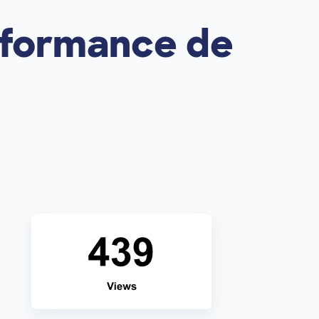
erformance de
Image