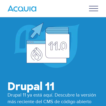
Skip
Primary
to
U
Menu
main
content
Drupal 11
Drupal 11 ya está aquí. Descubre la versión
más reciente del CMS de código abierto