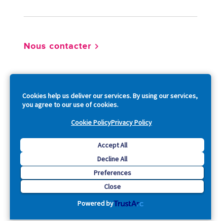
Nous contacter
So
Cookies help us deliver our services. By using our services,
you agree to our use of cookies.
Cookie Policy
Privacy Policy
Copyright © 2026 Acquia, Inc. All Rights Reserved.
Accept All
Decline All
Drupal is a registered trademark of Dries Buytaert.
Preferences
Close
Powered by