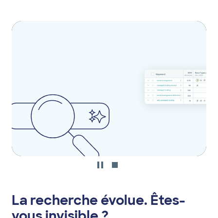
Lottie
file
La recherche évolue. Êtes-
vous invisible ?