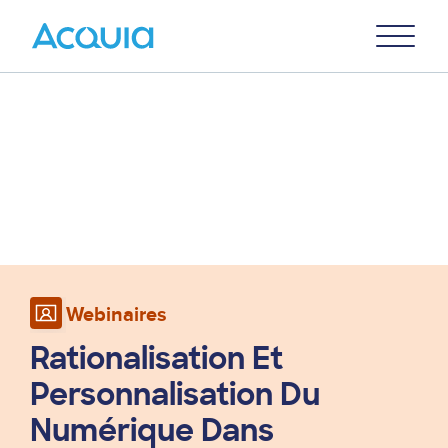
Skip
Primary
to
U
Menu
main
content
Webinaires
Rationalisation Et
Personnalisation Du
Numérique Dans