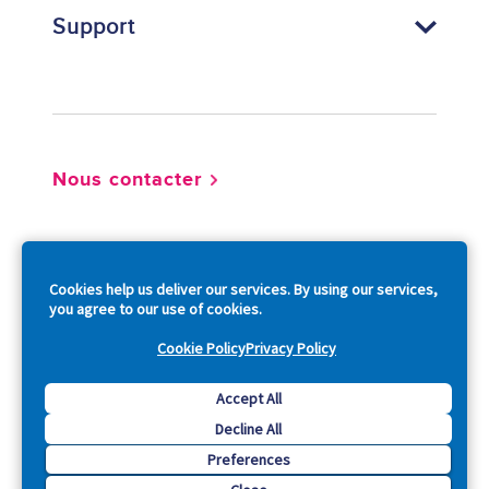
Support
Footer
Nous contacter
So
Cookies help us deliver our services. By using our services,
you agree to our use of cookies.
Cookie Policy
Privacy Policy
Copyright © 2026 Acquia, Inc. All Rights Reserved.
Accept All
Decline All
Drupal is a registered trademark of Dries Buytaert.
Preferences