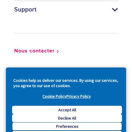
Support
Footer
Nous contacter
So
Cookies help us deliver our services. By using our services,
you agree to our use of cookies.
Cookie Policy
Privacy Policy
Copyright © 2026 Acquia, Inc. All Rights Reserved.
Accept All
Decline All
Drupal is a registered trademark of Dries Buytaert.
Preferences