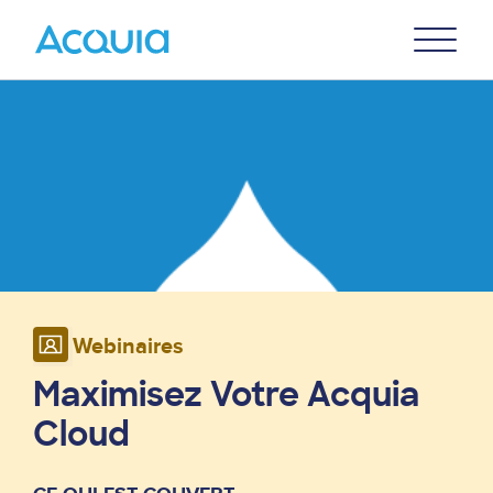
Skip
Primary
to
U
Menu
main
Image
content
Webinaires
Maximisez Votre Acquia
Cloud