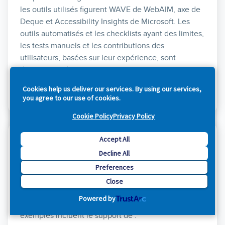
les outils utilisés figurent WAVE de WebAIM, axe de
Deque et Accessibility Insights de Microsoft. Les
outils automatisés et les checklists ayant des limites,
les tests manuels et les contributions des
utilisateurs, basées sur leur expérience, sont
également nécessaires pour construire une
expérience tenant compte de tous les facteurs
Cookies help us deliver our services. By using our services,
possibles.
you agree to our use of cookies.
Cookie Policy
Privacy Policy
Accept All
Technologie d'assistance
Decline All
Drupal encourage l'utilisation du balisage
Preferences
sémantique comme meilleur moyen de produire des
Close
expériences digitales robustes qui s'adaptent aux
Powered by
technologies d'assistance de chaque utilisateur. Les
exemples incluent le support de :