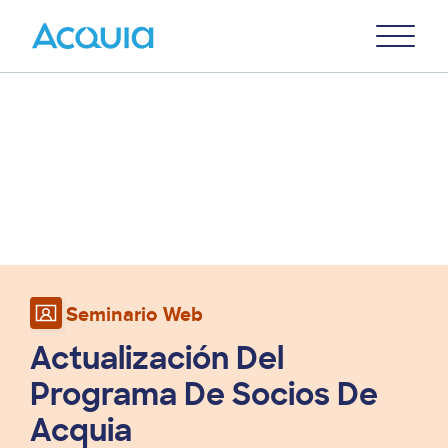
Skip
Primary
to
U
Menu
main
content
Seminario Web
Actualización Del
Programa De Socios De
Acquia