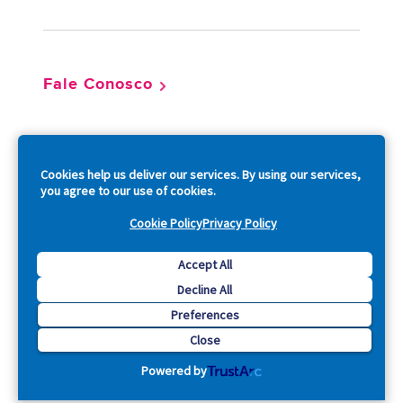
Fale Conosco
So
Cookies help us deliver our services. By using our services,
you agree to our use of cookies.
Cookie Policy
Privacy Policy
Copyright © 2026 Acquia, Inc. All Rights Reserved.
Accept All
Decline All
Drupal is a registered trademark of Dries Buytaert.
Preferences
Close
Powered by