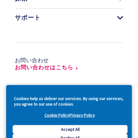
サポート
Footer
お問い合わせ
お問い合わせはこちら
So
Cookies help us deliver our services. By using our services,
you agree to our use of cookies.
Cookie Policy
Privacy Policy
Copyright © 2026 Acquia, Inc. All Rights Reserved.
Accept All
Decline All