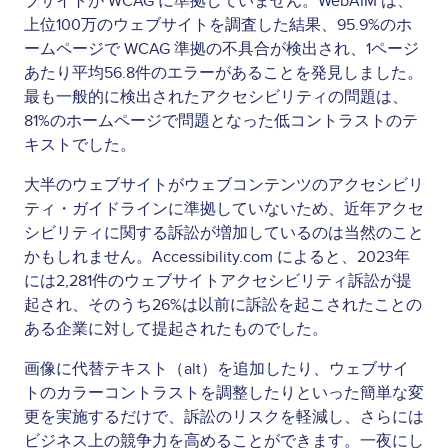
ブサイトが WCAG に準拠していません。WebAIM は、
上位100万のウェブサイトを調査した結果、95.9%のホ
ームページで WCAG 準拠の不具合が検出され、1ページ
あたり平均56.8件のエラーがあることを発見しました。
最も一般的に検出されたアクセシビリティの問題は、
81%のホームページで問題となった低コントラストのテ
キストでした。
大半のウェブサイトがウェブコンテンツのアクセシビリ
ティ・ガイドラインに準拠していないため、近年アクセ
シビリティに関する訴訟が増加しているのは当然のこと
かもしれません。Accessibility.com によると、2023年
には2,281件のウェブサイトアクセシビリティ訴訟が提
起され、そのうち26%は以前に訴訟を起こされたことの
ある企業に対して提起されたものでした。
画像に代替テキスト（alt）を追加したり、ウェブサイ
トのカラーコントラストを調整したりといった簡単な変
更を実施するだけで、訴訟のリスクを軽減し、さらには
ビジネス上の競争力を高めることができます。一夜にし