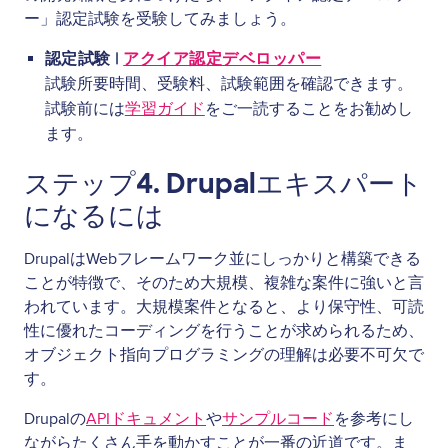
ー」認定試験を受験してみましょう。
認定試験 |
アクイア認定デベロッパー
試験所要時間、受験料、試験範囲を確認できます。
試験前には
学習ガイド
をご一読することをお勧めし
ます。
ステップ4. Drupalエキスパート
になるには
DrupalはWebフレームワーク並にしっかりと構築できる
ことが特徴で、そのため大規模、複雑な案件に強いと言
われています。大規模案件となると、より保守性、可読
性に優れたコーディングを行うことが求められるため、
オブジェクト指向プログラミングの理解は必要不可欠で
す。
Drupalの
APIドキュメント
や
サンプルコード
を参考にし
ながらたくさん手を動かすことが一番の近道です。ま