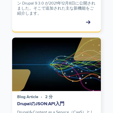
ン Drupal 9.3.0 が2021年12月8日に公開され
ました。そこで追加された主な新機能をご
紹介します。
Image
Blog Article
2 分
DrupalのJSON:API入門
DrupalをContent as a Service（CaaS）とし