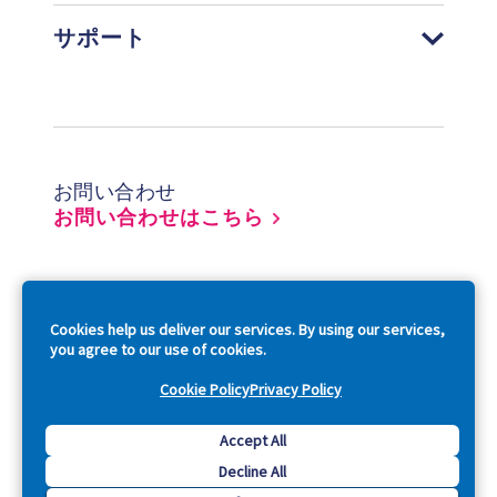
サポート
Footer
お問い合わせ
お問い合わせはこちら
So
Cookies help us deliver our services. By using our services,
you agree to our use of cookies.
Cookie Policy
Privacy Policy
Copyright © 2026 Acquia, Inc. All Rights Reserved.
Accept All
Decline All
Drupal is a registered trademark of Dries Buytaert.