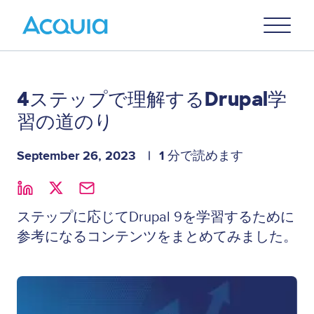
Skip
Primary
to
U
Menu
main
content
4ステップで理解するDrupal学
習の道のり
September 26, 2023
1 分で読めます
ステップに応じてDrupal 9を学習するために
参考になるコンテンツをまとめてみました。