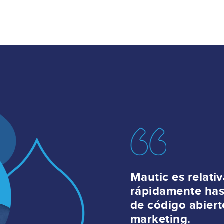
Image
Mautic es relati
rápidamente hast
de código abier
marketing.