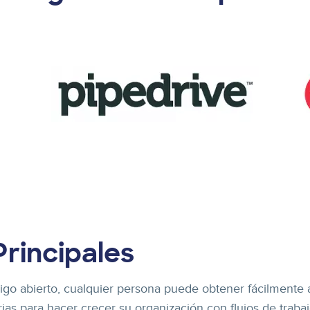
Principales
digo abierto, cualquier persona puede obtener fácilmente 
arias para hacer crecer su organización con flujos de tra