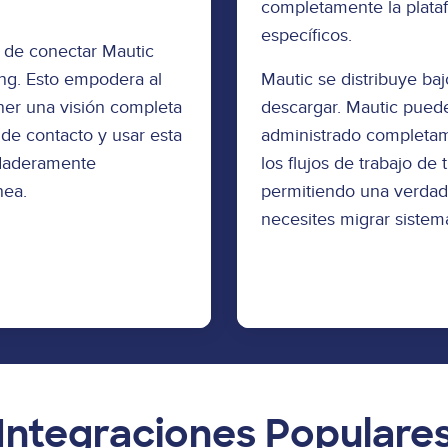
completamente la plataf
específicos.
ad de conectar Mautic
ing. Esto empodera al
Mautic se distribuye baj
ner una visión completa
descargar. Mautic puede 
 de contacto y usar esta
administrado completamen
rdaderamente
los flujos de trabajo de 
nea.
permitiendo una verdad
necesites migrar sistema
Descargar Ahora
Integraciones Populare