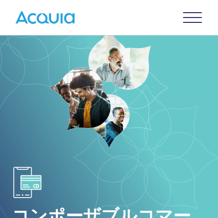
Skip
Primary
to
U
Menu
main
content
Image
コンポーザブルコマー