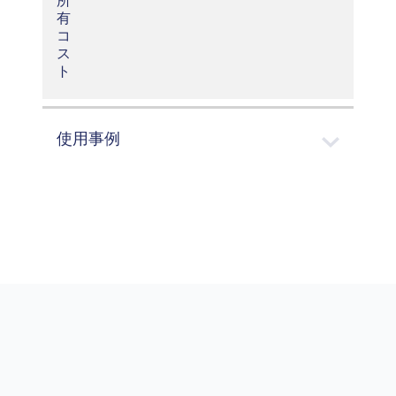
所
有
コ
ス
ト
使用事例