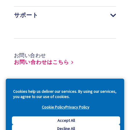
サポート
Footer
お問い合わせ
お問い合わせはこちら
So
Cookies help us deliver our services. By using our services,
you agree to our use of cookies.
Cookie Policy
Privacy Policy
Copyright © 2026 Acquia, Inc. All Rights Reserved.
Accept All
Decline All