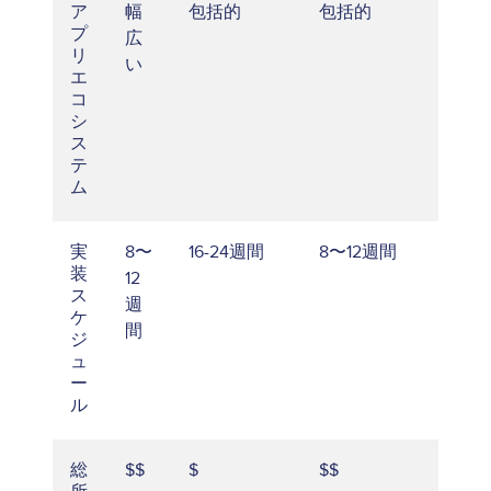
幅
包括的
包括的
ア
プ
広
リ
い
エ
コ
シ
ス
テ
ム
8〜
16-24週間
8〜12週間
実
装
12
ス
週
ケ
間
ジ
ュ
ー
ル
$$
$
$$
総