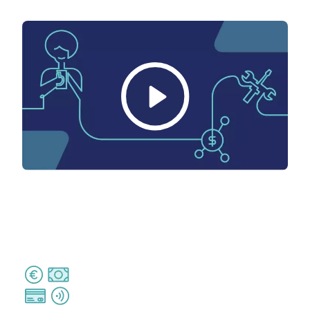
Video
Thumbnail
Image