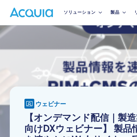
Skip
Primary
to
ソリューション
製品
main
Menu
content
Image
ウェビナー
【オンデマンド配信｜製造
向けDXウェビナー】 製品