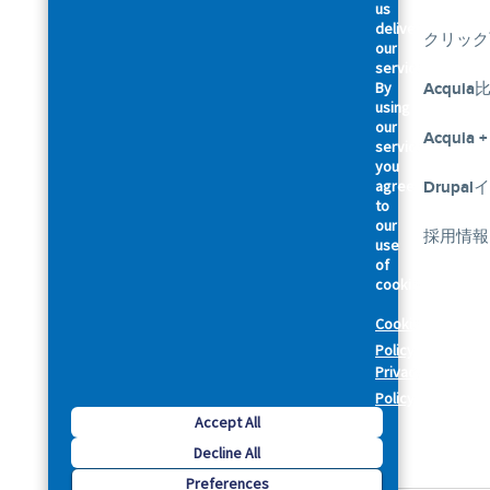
us
deliver
アクイアについて
クリック
our
services.
By
アクセシビリティに関する声明
Acquia
using
our
幹部紹介
Acquia +
services,
you
agree
私たちのお約束
Drupa
Footer
to
our
法律規約関連
採用情報
use
of
cookies.
セキュリティ
Cookie
プライバシーポリシー
Policy
Privacy
Cookie Preferences
Policy
Accept All
Decline All
Preferences