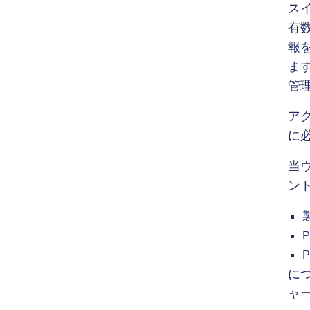
スイ
有
報
ま
管
アク
に
当
ン
に
ャ