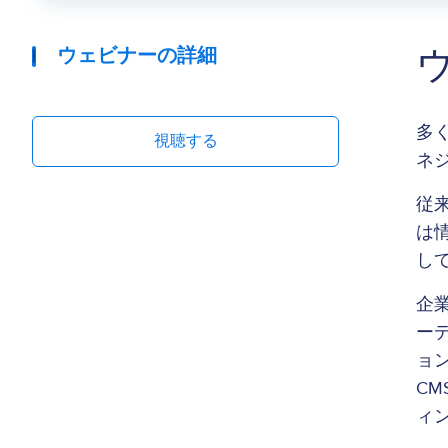
ウェビナーの詳細
多
視聴する
ネ
従
は
し
企
ー
ョ
C
ィ