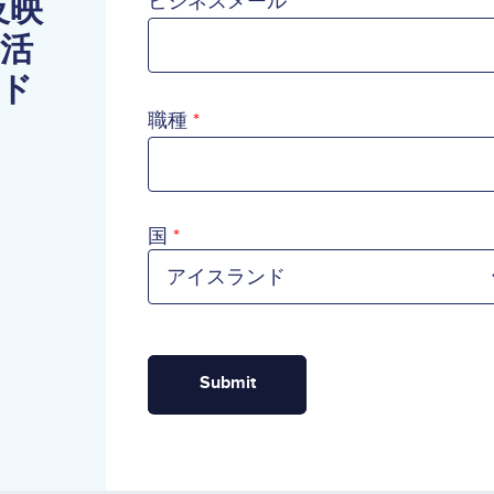
反映
ビジネスメール
の活
ド
職種
国
国