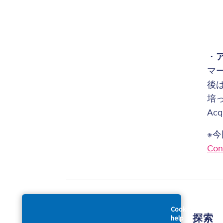
・
マ
後
培
Ac
※今
Co
Cookies
会社概要
探索
help