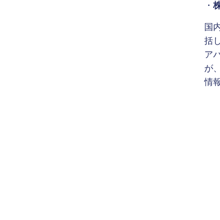
・
国
括し
ア
が
情