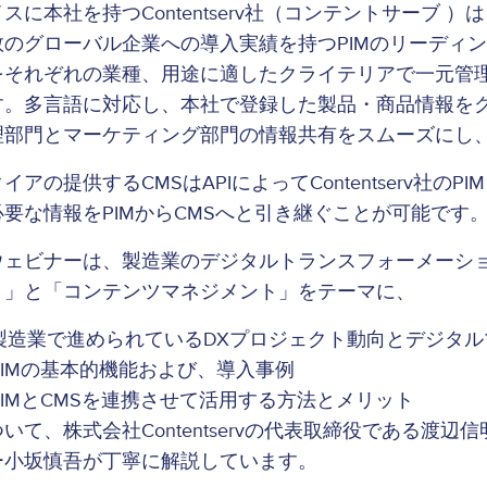
スに本社を持つContentserv社（コンテントサーブ
数のグローバル企業への導入実績を持つPIMのリーディ
をそれぞれの業種、用途に適したクライテリアで一元管理
す。多言語に対応し、本社で登録した製品・商品情報を
理部門とマーケティング部門の情報共有をスムーズにし
イアの提供するCMSはAPIによってContentserv
必要な情報をPIMからCMSへと引き継ぐことが可能です
ウェビナーは、製造業のデジタルトランスフォーメーシ
ト」と「コンテンツマネジメント」をテーマに、
製造業で進められているDXプロジェクト動向とデジタ
PIMの基本的機能および、導入事例
PIMとCMSを連携させて活用する方法とメリット
ついて、株式会社Contentservの代表取締役である
ー小坂慎吾が丁寧に解説しています。