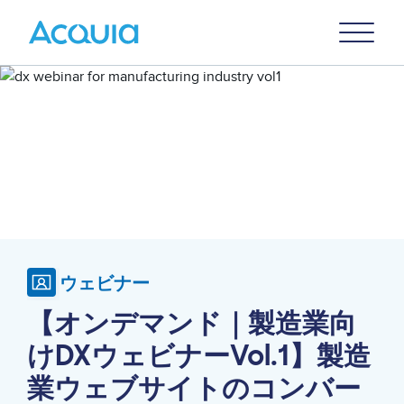
Skip
Primary
to
U
Menu
main
Image
content
ウェビナー
【オンデマンド｜製造業向
けDXウェビナーvol.1】製造
業ウェブサイトのコンバー