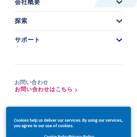
会社概要
探索
サポート
Footer
お問い合わせ
お問い合わせはこちら
So
Cookies help us deliver our services. By using our services,
you agree to our use of cookies.
Cookie Policy
Privacy Policy