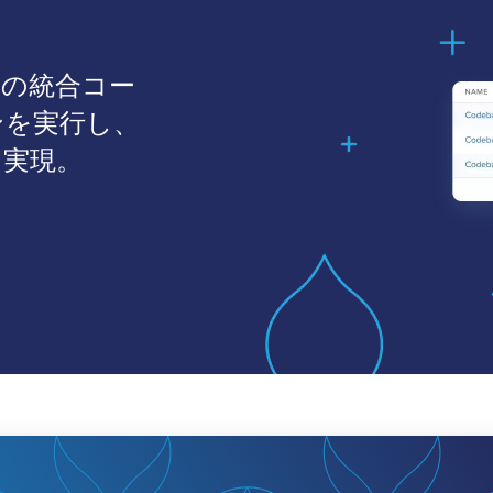
た単一の統合コー
ンを実行し、
を実現。