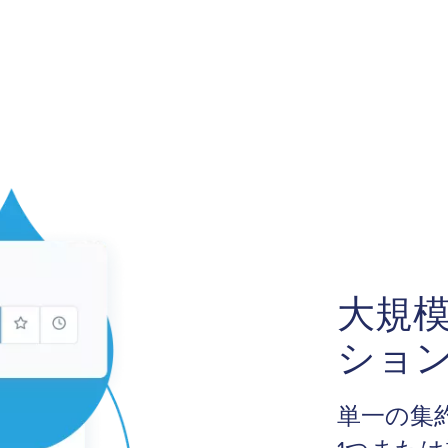
大規
ショ
単一の集