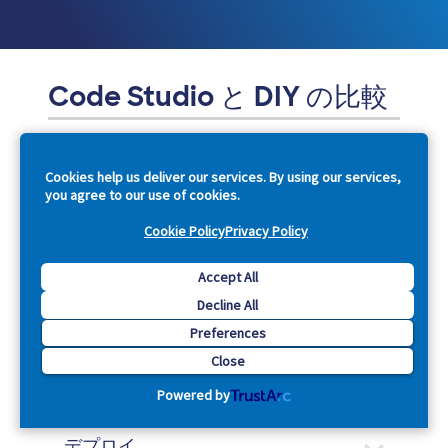
Code Studio と DIY の比較
プラン
Cookies help us deliver our services. By using our services,
you agree to our use of cookies.
構築
Cookie Policy
Privacy Policy
Accept All
テスト
Decline All
Preferences
Close
レビュー
Powered by
デプロイ