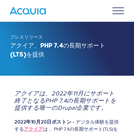
Skip
Primary
to
U
Menu
main
content
プレスリリース
アクイア、PHP 7.4の長期サポート
(LTS)を提供
アクイアは、2022年11月にサポート
終了となるPHP 7.4の長期サポートを
提供する唯一のDrupal企業です。
2022年10月20日ボストン -
デジタル体験を提供
する
アクイア
は 、PHP 7.4の長期サポート(TLS)を