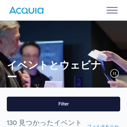
Skip
Primary
to
U
Menu
main
content
イベントとウェビナ
ー
Filter
130 見つかったイベント
フィルタをリセ