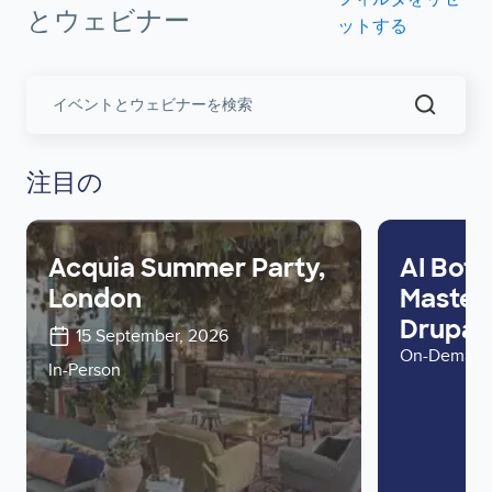
とウェビナー
ットする
Search
Events
and
Webinar
注目の
Acquia Summer Party,
AI Bots
London
Master 
Drupal 
15 September, 2026
On-Deman
In-Person