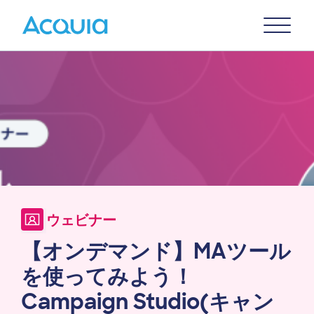
Skip
Primary
to
U
Menu
main
Image
content
ウェビナー
【オンデマンド】MAツール
を使ってみよう！
Campaign Studio(キャン