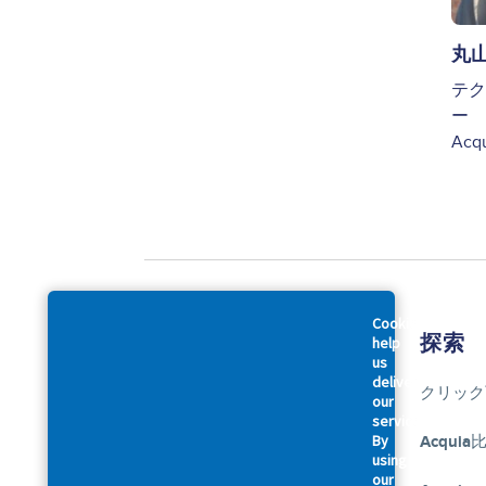
丸
テク
ー
Acq
Cookies
会社概要
探索
help
us
deliver
アクイアについて
クリック
our
services.
By
アクセシビリティに関する声明
Acquia
using
our