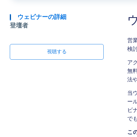
ウェビナーの詳細
登壇者
営
検
視聴する
アク
無
法
当
ー
ビ
で
こ