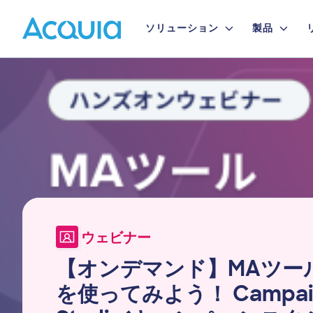
Skip
Primary
to
ソリューション
製品
main
Menu
content
Image
ウェビナー
【オンデマンド】MAツー
を使ってみよう！ Campai