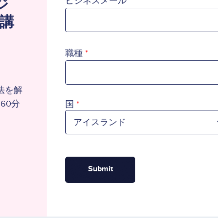
ジ
ビジネスメール
講
職種
法を解
60分
国
国