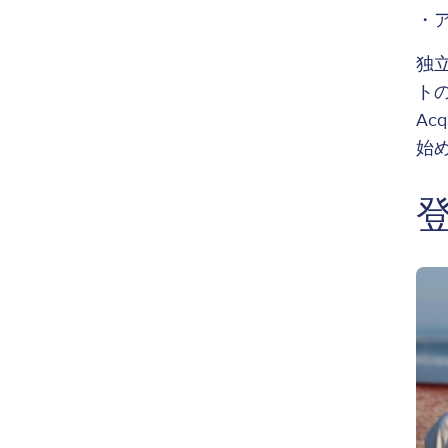
・
独
ト
Ac
始
Ima