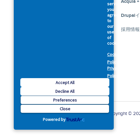
幹部紹介
Acquia +
services,
you
agree
私たちのお約束
Drupa
Footer
to
our
法律規約関連
採用情報
use
of
cookies.
セキュリティ
Cookie
プライバシーポリシー
Policy
Privacy
Cookie Preferences
Policy
Accept All
Decline All
Preferences
Close
Copyright © 2026
Powered by