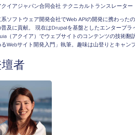
アクイアジャパン合同会社 テクニカルトランスレーター
立系ソフトウェア開発会社でWeb APIの開発に携わっ
の普及に貢献。 現在はDrupalを基盤としたエンタープ
quia（アクイア）でウェブサイトのコンテンツの技術翻訳やロ
めるWebサイト開発入門」執筆。趣味は山登りとキャン
登壇者
ge