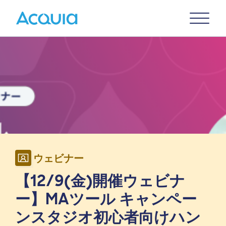
Skip
Primary
to
U
Menu
main
Image
content
ウェビナー
【12/9(金)開催ウェビナ
ー】MAツール キャンペー
ンスタジオ初心者向けハン